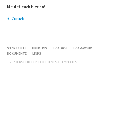
Meldet euch hier an!
Zurück
NAVIGATION
STARTSEITE
ÜBER UNS
LIGA 2026
LIGA-ARCHIV
ÜBERSPRINGEN
DOKUMENTE
LINKS
ROCKSOLID CONTAO THEMES & TEMPLATES