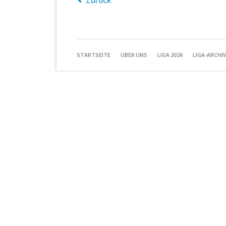
NAVIGATION
STARTSEITE
ÜBER UNS
LIGA 2026
LIGA-ARCHIV
ÜBERSPRINGEN