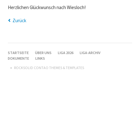
Herzlichen Glückwunsch nach Wiesloch!
Zurück
NAVIGATION
STARTSEITE
ÜBER UNS
LIGA 2026
LIGA-ARCHIV
ÜBERSPRINGEN
DOKUMENTE
LINKS
ROCKSOLID CONTAO THEMES & TEMPLATES