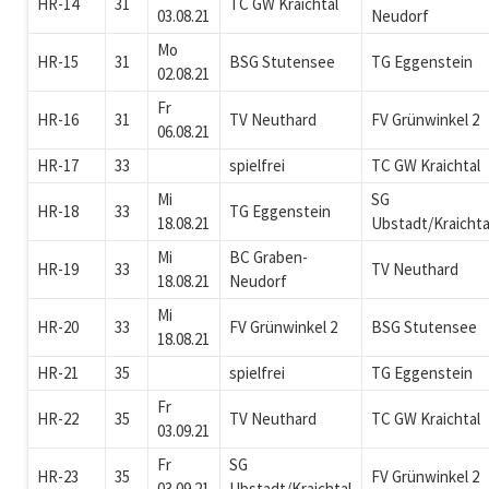
HR-14
31
TC GW Kraichtal
03.08.21
Neudorf
Mo
HR-15
31
BSG Stutensee
TG Eggenstein
02.08.21
Fr
HR-16
31
TV Neuthard
FV Grünwinkel 2
06.08.21
HR-17
33
spielfrei
TC GW Kraichtal
Mi
SG
HR-18
33
TG Eggenstein
18.08.21
Ubstadt/Kraichta
Mi
BC Graben-
HR-19
33
TV Neuthard
18.08.21
Neudorf
Mi
HR-20
33
FV Grünwinkel 2
BSG Stutensee
18.08.21
HR-21
35
spielfrei
TG Eggenstein
Fr
HR-22
35
TV Neuthard
TC GW Kraichtal
03.09.21
Fr
SG
HR-23
35
FV Grünwinkel 2
03.09.21
Ubstadt/Kraichtal