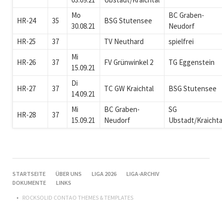
Mo
BC Graben-
HR-24
35
BSG Stutensee
30.08.21
Neudorf
HR-25
37
TV Neuthard
spielfrei
Mi
HR-26
37
FV Grünwinkel 2
TG Eggenstein
15.09.21
Di
HR-27
37
TC GW Kraichtal
BSG Stutensee
14.09.21
Mi
BC Graben-
SG
HR-28
37
15.09.21
Neudorf
Ubstadt/Kraichta
NAVIGATION
STARTSEITE
ÜBER UNS
LIGA 2026
LIGA-ARCHIV
ÜBERSPRINGEN
DOKUMENTE
LINKS
ROCKSOLID CONTAO THEMES & TEMPLATES