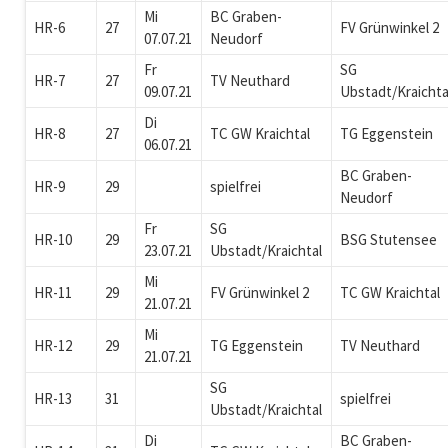
Mi
BC Graben-
HR-6
27
FV Grünwinkel 2
07.07.21
Neudorf
Fr
SG
HR-7
27
TV Neuthard
09.07.21
Ubstadt/Kraichta
Di
HR-8
27
TC GW Kraichtal
TG Eggenstein
06.07.21
BC Graben-
HR-9
29
spielfrei
Neudorf
Fr
SG
HR-10
29
BSG Stutensee
23.07.21
Ubstadt/Kraichtal
Mi
HR-11
29
FV Grünwinkel 2
TC GW Kraichtal
21.07.21
Mi
HR-12
29
TG Eggenstein
TV Neuthard
21.07.21
SG
HR-13
31
spielfrei
Ubstadt/Kraichtal
Di
BC Graben-