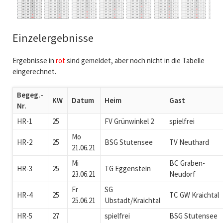
Einzelergebnisse
Ergebnisse in
rot
sind gemeldet, aber noch nicht in die Tabelle
eingerechnet.
Begeg.-
KW
Datum
Heim
Gast
Nr.
HR-1
25
FV Grünwinkel 2
spielfrei
Mo
HR-2
25
BSG Stutensee
TV Neuthard
21.06.21
Mi
BC Graben-
HR-3
25
TG Eggenstein
23.06.21
Neudorf
Fr
SG
HR-4
25
TC GW Kraichtal
25.06.21
Ubstadt/Kraichtal
HR-5
27
spielfrei
BSG Stutensee